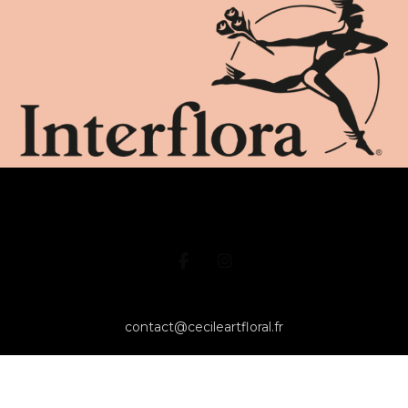
contact@cecileartfloral.fr